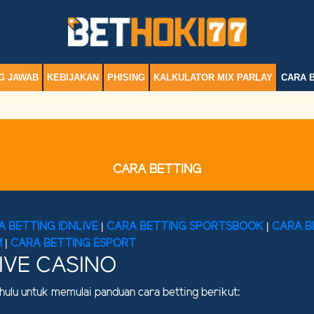
G JAWAB
KEBIJAKAN
PHISING
KALKULATOR MIX PARLAY
CARA 
CARA BETTING
 BETTING IDNLIVE
|
CARA BETTING SPORTSBOOK
|
CARA B
M
|
CARA BETTING ESPORT
IVE CASINO
ahulu untuk memulai panduan cara betting berikut: