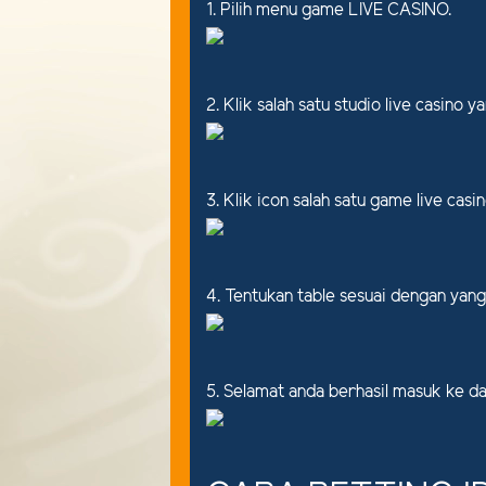
1. Pilih menu game LIVE CASINO.
2. Klik salah satu studio live casino y
3. Klik icon salah satu game live casi
4. Tentukan table sesuai dengan yang
5. Selamat anda berhasil masuk ke d