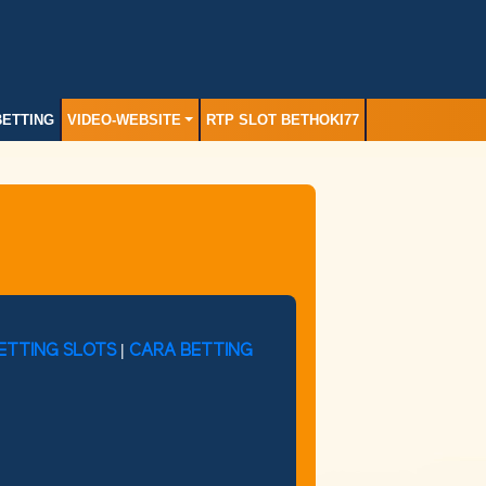
BETTING
VIDEO-WEBSITE
RTP SLOT BETHOKI77
ETTING SLOTS
|
CARA BETTING