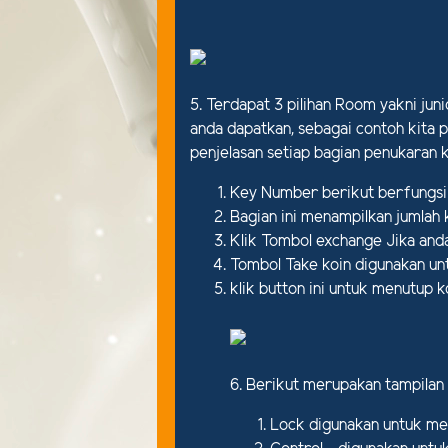
5. Terdapat 3 pilihan Room yakni jun
anda dapatkan, sebagai contoh kita p
penjelasan setiap bagian penukaran k
Key Number berikut berfungsi 
Bagian ini menampilkan jumlah 
Klik Tombol exchange Jika anda
Tombol Take koin digunakan unt
klik button ini untuk menutup 
6. Berikut merupakan tampilan 
Lock digunakan untuk men