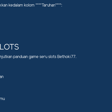
kan kedalam kolom """"Taruhan"""":
SLOTS
anjutkan panduan game seru slots Bethoki77.
man
amu