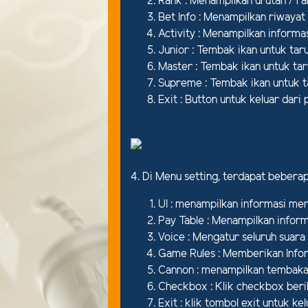
Rank : Menampilkan urutan / ran
Bet Info : Menampilkan riwaya
Activity : Menampilkan informas
Junior : Tembak ikan untuk tar
Master : Tembak ikan untuk ta
Supreme : Tembak ikan untuk 
Exit : Button untuk keluar dari
4. Di Menu setting, terdapat beber
UI : menampilkan informasi me
Pay Table : Menampilkan infor
Voice : Mengatur seluruh suar
Game Rules : Memberikan Info
Cannon : menampilkan tembakan
Checkbox : Klik checkbox berik
Exit : klik tombol exit untuk k