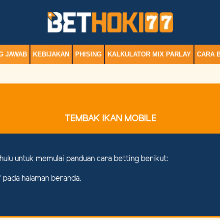
G JAWAB
KEBIJAKAN
PHISING
KALKULATOR MIX PARLAY
CARA 
TEMBAK IKAN MOBILE
ahulu untuk memulai panduan cara betting berikut:
 pada halaman beranda.