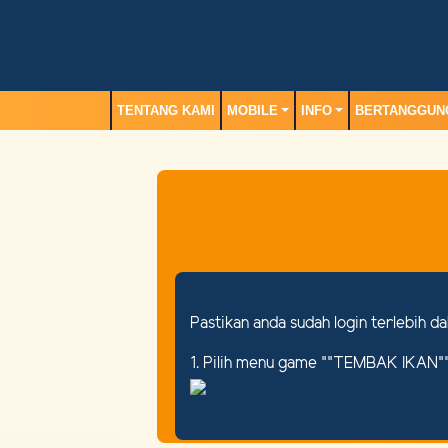
TENTANG KAMI
MOBILE
INFO
BERTANGGUN
Pastikan anda sudah login terlebih d
1. Pilih menu game ""TEMBAK IKAN""