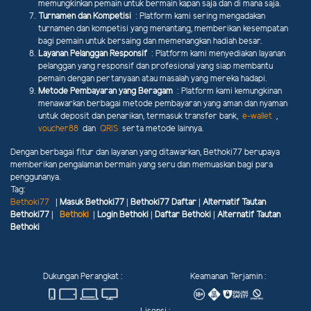
memungkinkan pemain untuk bermain kapan saja dan di mana saja.
Turnamen dan Kompetisi
: Platform kami sering mengadakan
turnamen dan kompetisi yang menantang, memberikan kesempatan
bagi pemain untuk bersaing dan memenangkan hadiah besar.
Layanan Pelanggan Responsif
: Platform kami menyediakan layanan
pelanggan yang responsif dan profesional yang siap membantu
pemain dengan pertanyaan atau masalah yang mereka hadapi.
Metode Pembayaran yang Beragam
: Platform kami kemungkinan
menawarkan berbagai metode pembayaran yang aman dan nyaman
untuk deposit dan penarikan, termasuk transfer bank,
e-wallet
,
voucher88
dan
QRIS
serta metode lainnya.
Dengan berbagai fitur dan layanan yang ditawarkan, Bethoki77 berupaya
memberikan pengalaman bermain yang seru dan memuaskan bagi para
penggunanya.
Tag:
Bethoki77
| Masuk Bethoki77 | Bethoki77 Daftar | Alternatif Tautan
Bethoki77 |
Bethoki
| Login Bethoki | Daftar Bethoki | Alternatif Tautan
Bethoki
Dukungan Perangkat :
Keamanan Terjamin :