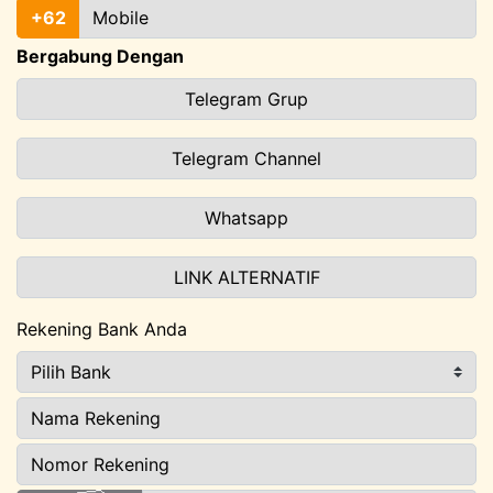
+62
Bergabung Dengan
Telegram Grup
Telegram Channel
Whatsapp
LINK ALTERNATIF
Rekening Bank Anda