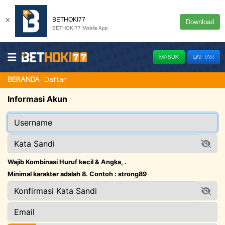
×
BETHOKI77
Download
BETHOKI77 Mobile App
MASUK
DAFTAR
Daftar
BERANDA
Informasi Akun
Wajib Kombinasi Huruf kecil & Angka, .
Minimal karakter adalah 8. Contoh : strong89