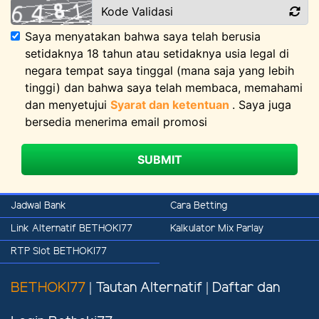
Saya menyatakan bahwa saya telah berusia
setidaknya 18 tahun atau setidaknya usia legal di
negara tempat saya tinggal (mana saja yang lebih
tinggi) dan bahwa saya telah membaca, memahami
dan menyetujui
Syarat dan ketentuan
. Saya juga
bersedia menerima email promosi
SUBMIT
Jadwal Bank
Cara Betting
Link Alternatif BETHOKI77
Kalkulator Mix Parlay
RTP Slot BETHOKI77
BETHOKI77
| Tautan Alternatif | Daftar dan