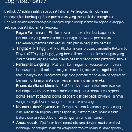
Login Bethoki77
Bethoki77 adalah salah satu pusat hiburan terlengkap di Indonesia,
menawarkan berbagai pilihan permainan yang menarik dan menghibur.
Berikut adalah beberapa poin yang mungkin menjelaskan mengapa dianggap
sebagai pusat hiburan terlengkap:
Ragam Permainan
: Platform kami menawarkan berbagai jenis
permainan yang menarik dari berbagai penyedia permainan
terkemuka, memberikan variasi dan pilihan bagi para pemain.
Tingkat RTP Tinggi
: RTP di Platform kami biasanya memiliki Return to
Player (RTP) yang tinggi, yang berarti persentase kemenangan yang
dikembalikan kepada pemain lebih besar dibandingkan platform lainnya.
Permainan Langsung
: Platform kami juga menyediakan permainan
langsung seperti poker, blackjack, roulette, baccarat, togel, bola dan
masih banyak lagi yang memungkinkan pemain merasakan pengalaman
bermain di kasino nyata dari kenyamanan rumah mereka.
Promo dan Bonus Menarik
: Platform kami sering kali menawarkan
berbagai promo dan bonus menarik bagi para pemainnya, seperti
bonus selamat datang, bonus deposit, dan berbagai promosi lainnya
yang meningkatkan peluang pemain untuk menang.
Keamanan dan Kenyamanan
: Dengan sistem keamanan yang canggih
dan layanan pelanggan yang responsif, Platform kami memastikan
bahwa pemain dapat bermain dengan aman dan nyaman.
Akses Mudah
: Platform kami dapat diakses dengan mudah melalui
berbagai perangkat, baik itu komputer, tablet, maupun smartphone,